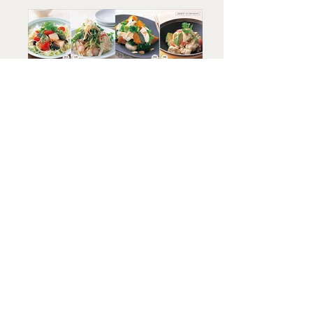
豆腐と豆 やせ
レシピ120
主婦
と生活社
BACK
当HPの画像は、作品サンプルとして掲載し
ています。無断転載はお断りいたします。